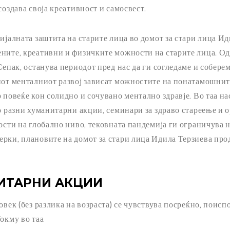
создава своја креативност и самосвест.
цијалната заштита на старите лица во домот за стари лица И
ените, креативни и физичките можности на старите лица. Од
 Сепак, останува периодот пред нас да ги согледаме и собер
ниот менталниот развој зависат можностите на понатамошни
 повеќе кон солидно и сочувано ментално здравје. Во таа на
во разни хуманитарни акции, семинари за здраво стареење и 
ности на глобално ниво, тековната пандемија ги ограничува 
рки, плановите на домот за стари лица Идила Терзиева про
ИТАРНИ АКЦИИ
овек (без разлика на возраста) се чувствува посреќно, поис
Токму во таа