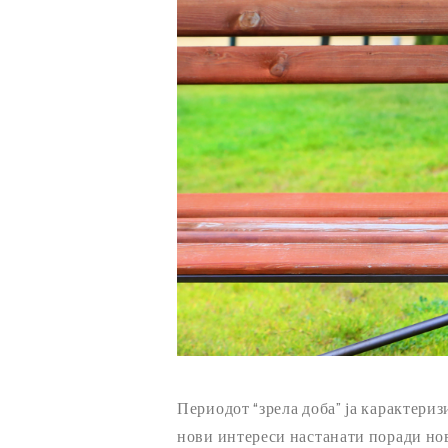
Периодот “зрела доба” ја карактериз
нови интереси настанати поради но