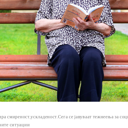
ира смиреност,ускладеност.Сега се јавуваат тежнеења за соц
вите ситуации