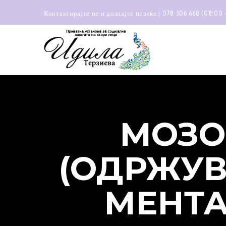
Контактирајте не и дознајте повеќе | 078 306 668 (08:00 
МОЗО
(ОДРЖУ
МЕНТА