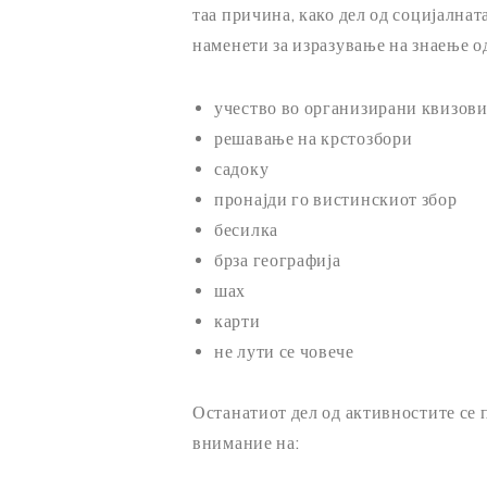
таа причина, како дел од социјалнат
наменети за изразување на знаење од
учество во организирани квизови
решавање на крстозбори
садоку
пронајди го вистинскиот збор
бесилка
брза географија
шах
карти
не лути се човече
Останатиот дел од активностите се 
внимание на: