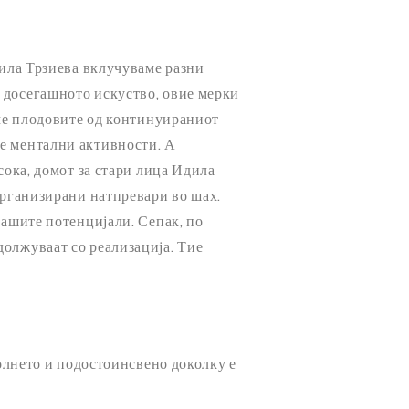
дила Трзиева вклучуваме разни
 досегашното искуство, овие мерки
еме плодовите од континуираниот
те ментални активности. А
сока, домот за стари лица Идила
организирани натпревари во шах.
нашите потенцијали. Сепак, по
должуваат со реализација. Тие
полнето и подостоинсвено доколку е