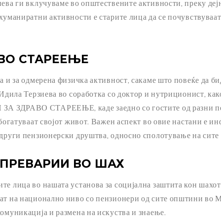
иева ги вклучуваме во општествените активности, преку дејн
 хуманиратни активности е старите лица да се почувствуваат
ВО СТАРЕЕЊЕ
на и за одмерена физичка активност, сакаме што повеќе да б
а Идила Терзиева во соработка со доктор и нутриционист, к
А ЗДРАВО СТАРЕЕЊЕ, каде заедно со гостите од разни пе
збогатуваат својот живот. Важен аспект во овие настани е и
 други пензионерски друштва, односно сполотување на сите 
ПРЕВАРИИ ВО ШАХ
те лица во нашата установа за социјална заштита кон шахот
ат на национално ниво со пензионери од сите општини во М
комуникација и размена на искуства и знаење.