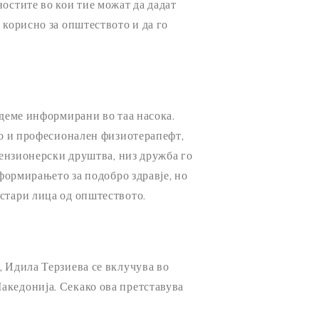
остите во кои тие можат да дадат
 корисно за општеството и да го
идеме информирани во таа насока.
ако и професионален физиотерапефт,
нзионерски друштва, низ дружба го
нформирањето за подобро здравје, но
стари лица од општеството.
, Идила Терзиева се вклучува во
акедонија. Секако ова претставува