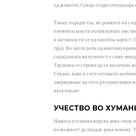
од животот.Секоја стара генерација 
Токму поради тоа, во рамките на со
елементи кои ги потикнуваат умств
и активности се од посебна корист.
труд. Во зрела доба од континуира
социјалната вклученост е само чекор
Терзиева се стреми да се вклучува 
Секако, како и сите останати актив
завршување на сите рестриктивни ме
вклучуваат:
УЧЕСТВО ВО ХУМАН
Нашата установа верува дека секој ч
во можност да подаде рака некому. 