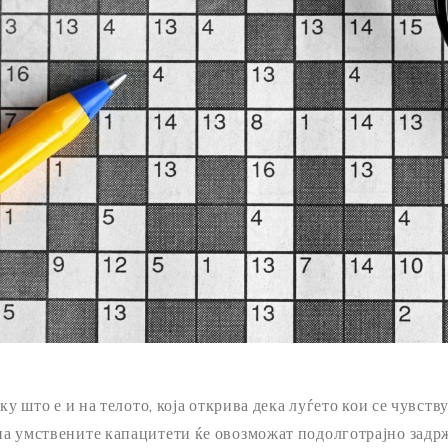
ку што е и на телото, која открива дека луѓето кои се чувств
на умствените капацитети ќе овозможат подолготрајно задр