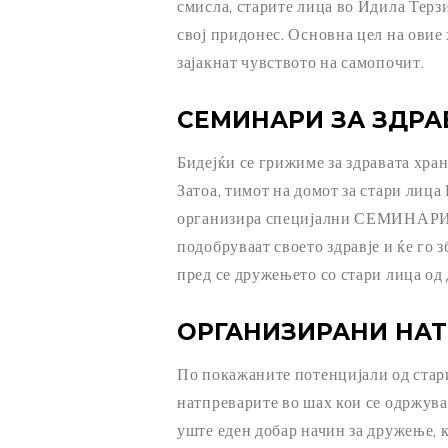
смисла, старите лица во Идила Терз
свој придонес. Основна цел на овие
зајакнат чувството на самопочит.
СЕМИНАРИ ЗА ЗДРА
Бидејќи се грижиме за здравата хра
Затоа, тимот на домот за стари лиц
организира специјални СЕМИНАРИ З
подобруваат своето здравје и ќе го 
пред се дружењето со стари лица од
ОРГАНИЗИРАНИ НАТ
По покажаните потенцијали од стари
натпреварите во шах кои се одржува
уште еден добар начин за дружење, 