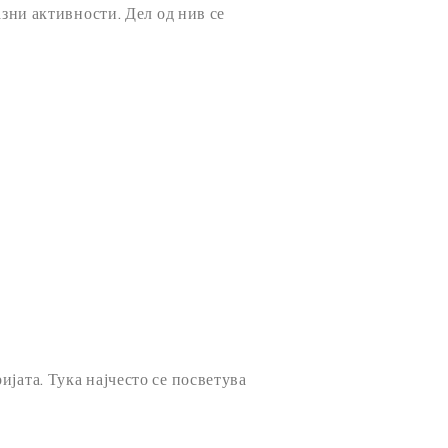
азни активности. Дел од нив се
јата. Тука најчесто се посветува