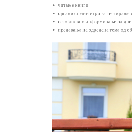
читање книги
организирани игри за тестирање 
секојдневно информирање од дне
предавања на одредена тема од об