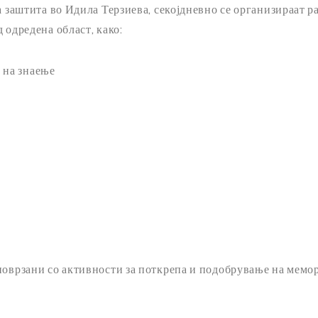
а заштита во Идила Терзиева, секојдневно се организираат р
 одредена област, како:
 на знаење
поврзани со активности за поткрепа и подобрување на мемори