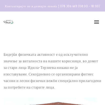
Контактирајте не и дознајте повеќе | 078 306 669 (08:00 - 18:00)
Бидејќи физичката активност е од исклучително
значење за виталноста на нашите корисници, во домот
за стари лица Идила-Терзиева никако не ја
изоставуваме. Секојдневно се организирани фитнес
часови и лесни физички вежби специјално прилагодени
за потребите на старите лица.