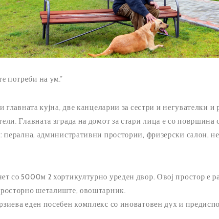
е потреби на ум.”
 и главната кујна, две канцеларии за сестри и негувателки и
ели. Главната зграда на домот за стари лица е со површина о
ни: перална, административни простории, фризерски салон, 
ет со 5000м 2 хортикултурно уреден двор. Овој простор е р
 просторно шеталиште, овоштарник.
ерзиева еден посебен комплекс со иноватовен дух и предисп