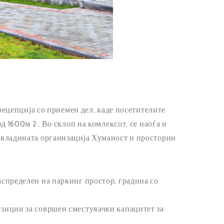
 рецепција со приемен дел, каде посетителите
д 1600м 2 . Во склоп на комлексот, се наоѓа и
невладината организација Хуманост и простории
аспределен на паркинг простор, градина со
озиции за совршен сместувачки капацитет за