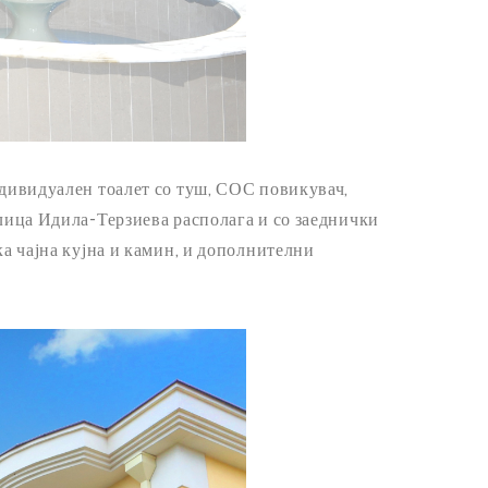
ндивидуален тоалет со туш, СОС повикувач,
 лица Идила-Терзиева располага и со заеднички
ка чајна кујна и камин, и дополнителни