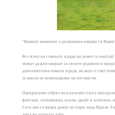
“Нашиот комплекс е дизајниран имајќи ги Вашит
Во склоп на главната зграда на домот се наоѓаат
можат да разговараат со своите роднини и пријат
дополнителна помала зграда, во која се сместе
за школа за лиценцирање на неговатли.
Прекрасниoт објект во класичен стил е наподолн
фонтана, летниковци, клупи, цвеќе и зеленило,
Сето ова го прави домот за стари лица Идила-Т
лица во златната доба.