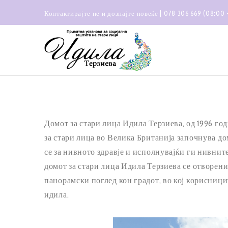
Контактирајте не и дознајте повеќе | 078 306 669 (08:00 
Домот за стари лица Идила Терзиева, од 1996 го
за стари лица во Велика Британија започнува до
се за нивното здравје и исполнувајќи ги нивнит
домот за стари лица Идила Терзиева се отворени
панорамски поглед кон градот, во кој корисници
идила.