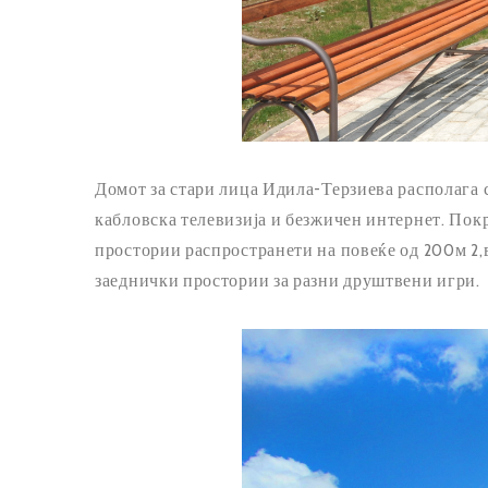
Домот за стари лица Идила-Терзиева располага 
кабловска телевизија и безжичен интернет. Пок
простории распространети на повеќе од 200м 2,в
заеднички простории за разни друштвени игри.