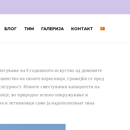
БЛОГ
ТИМ
ГАЛЕРИЈА
КОНТАКТ
ренесување на 5 годишното искуство од домовите
ршенство на своите корисници, грижејќи се пред
и сигурност. Новите сместувачки капацитети на
Скопје, во природно зелено опкружување и
на и летниковци само ја надополнуваат оваа