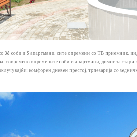
со 38 соби и 5 апартмани, сите опремени со ТВ приемник, и
рај современо опремените соби и апартмани, домот за стари
клучувајќи: комфорен дневен престој, трпезарија со зеднич