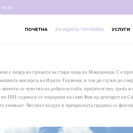
- 18:00)
ПОЧЕТНА
ЗА ИДИЛА ТЕРЗИЕВА
УСЛУГИ
дина е лидер во грижата за стари лица во Македонија. Со п
машната мисијата на Идила-Терзиева, и тоа да служи до сов
е животи со чувство на добросостојба, пријателство, среќа 
 во 2013 година и се лоцирани на само 8км од центарот на 
те уживаат. Чистиот воздух и прекрасната градина со фонта