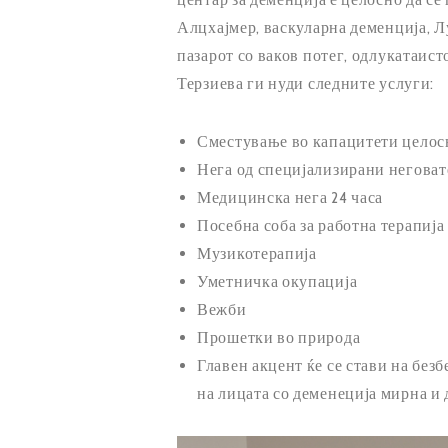
Алцхајмер, васкуларна деменција, Л
пазарот со ваков потег, одлукатаис
Терзиева ги нуди следните услуги:
Сместување во капацитети целосн
Нега од специјализирани неговате
Медицинска нега 24 часа
Посебна соба за работна терапија
Музикотерапија
Уметничка окупација
Вежби
Прошетки во природа
Главен акцент ќе се стави на без
на лицата со деменеција мирна и