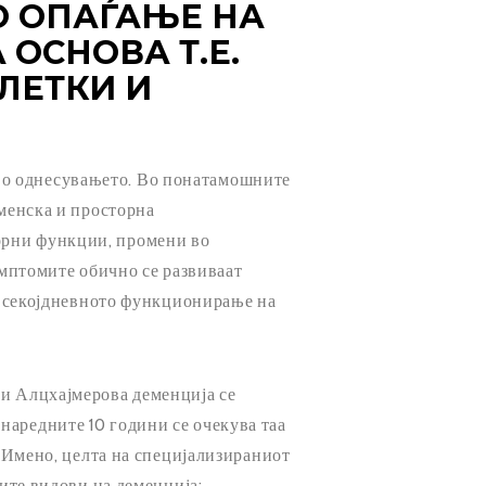
О ОПАЃАЊЕ НА
ОСНОВА Т.Е.
ЛЕТКИ И
во однесувањето. Во понатамошните
еменска и просторна
орни функции, промени во
мптомите обично се развиваат
во секојдневното функционирање на
 и Алцхајмерова деменција се
наредните 10 години се очекува таа
. Имено, целта на специјализираниот
сите видови на деменција: