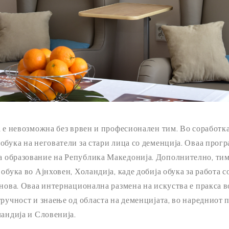
а е невозможна без врвен и професионален тим. Во соработк
бука на негователи за стари лица со деменција. Оваа програ
 образование на Република Македонија. Дополнително, тим 
обука во Ајнховен, Холандија, каде добија обука за работа с
анова. Оваа интернационална размена на искуства е пракса в
тручност и знаење од областа на деменцијата, во наредниот 
ландија и Словенија.