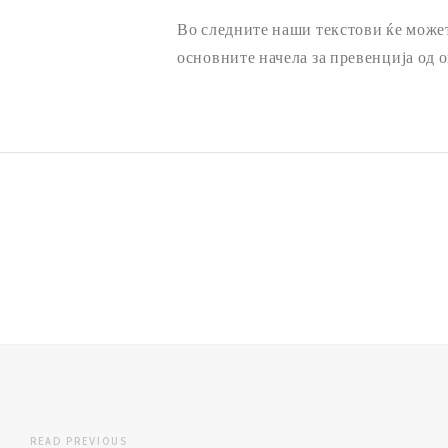
Во следните наши текстови ќе может
основните начела за превенција од о
READ PREVIOUS