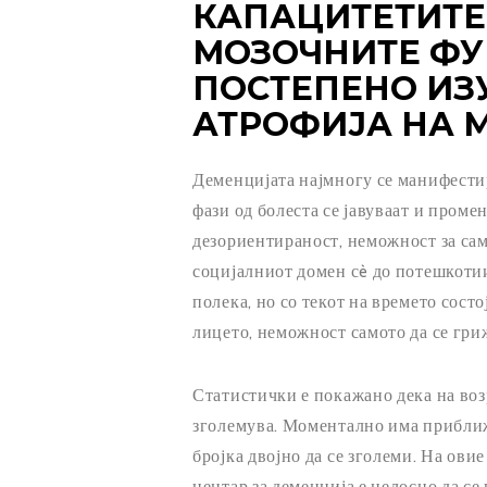
КАПАЦИТЕТИТЕ
МОЗОЧНИТЕ ФУ
ПОСТЕПЕНО ИЗ
АТРОФИЈА НА 
Деменцијата најмногу се манифест
фази од болеста се јавуваат и пром
дезориентираност, неможност за са
социјалниот домен сè до потешкоти
полека, но со текот на времето сос
лицето, неможност самото да се гриж
Статистички е покажано дека на воз
зголемува. Моментално има приближн
бројка двојно да се зголеми. На ови
центар за деменција е целосно да се