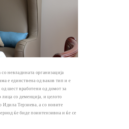
а со невладината организација
ма е единствена од ваков тип и е
од шест вработени од домот за
о лица со деменција, и целото
о Идила Терзиева, а со новите
период ќе биде поинтензивна и ќе се