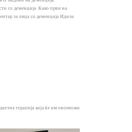
сти со деменција. Како први на
ентар за лица со деменција Идила
одветна терапија која ќе им овозможи