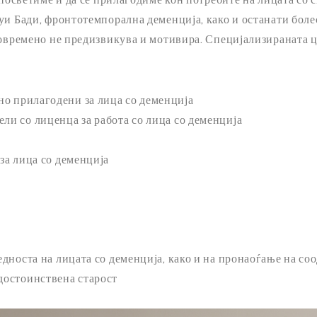
уи Бади, фронтотемпорална деменција, како и останати боле
товремено не предизвикува и мотивира. Специјализираната ц
о прилагодени за лица со деменција
ли со лиценца за работа со лица со деменција
 за лица со деменција
бедноста на лицата со деменција, како и на пронаоѓање на со
 достоинствена старост