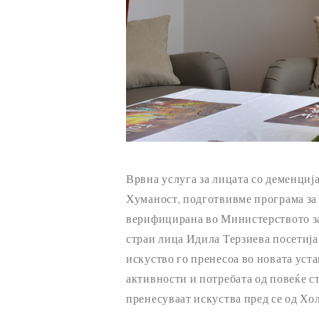
Врвна услуга за лицата со деменциј
Хуманост, подготвивме програма за о
верифицирана во Министерството за
страи лица Идила Терзиева посетија 
искуство го пренесоа во новата уст
активности и потребата од повеќе с
пренесуваат искуства пред се од Хо