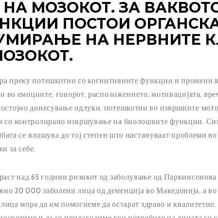
 НА МОЗОКОТ. ЗА ВАКВОТ
НКЦИИ ПОСТОИ ОРГАНСКА 
УМИРАЊЕ НА НЕРВНИТЕ К
МОЗОКОТ.
ира преку потешкотии со когнитивните функции и промени 
ени во емоциите, говорот, расположението, мотивацијата, вр
мостојно донесување одлуки, потешкотии во извршните мот
и со контролирано извршување на биолошките функции. Си
тојбата се влошува до тој степен што настануваат проблеми 
и за себе.
раст над 65 години ризикот од заболување од Паркинсонова
о 20 000 заболени лица од деменција во Македонија, а во 
е лица мора да им помогнеме да остарат здраво и квалитетно
 посветиме и да се прилагодиме кон потребите на лицата со 