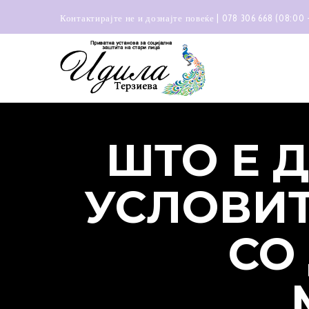
Контактирајте не и дознајте повеќе | 078 306 668 (08:00 
ШТО Е 
УСЛОВИТ
СО