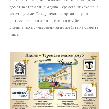
значење за виталноста на нашите корисници, во
домот за стари лица Идила-Терзиева никако не ја
изоставуваме. Секојдневно се организирани
фитнес часови и лесни физички вежби
специјално прилагодени за потребите на старите
лица.