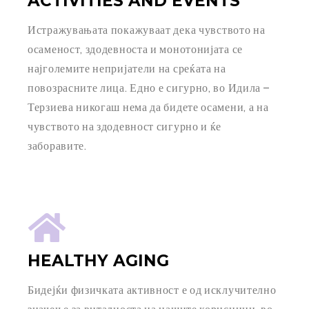
ACTIVITIES AND EVENTS
Истражувањата покажуваат дека чувството на
осаменост, здодевноста и монотонијата се
најголемите непријатели на среќата на
повозрасните лица. Едно е сигурно, во Идила –
Терзиева никогаш нема да бидете осамени, а на
чувството на здодевност сигурно и ќе
заборавите.
HEALTHY AGING
Бидејќи физичката активност е од исклучително