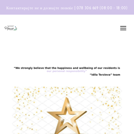
Контактирајте не и дознајте повеќе | 078 306 669 (08:00 - 18:00)