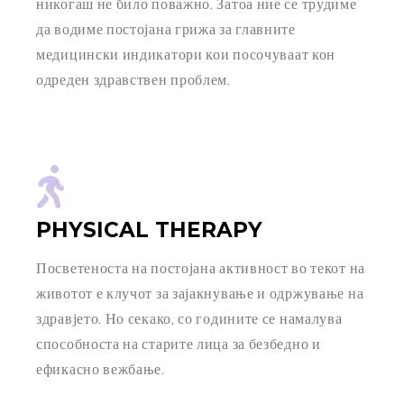
никогаш не било поважно. Затоа ние се трудиме
да водиме постојана грижа за главните
медицински индикатори кои посочуваат кон
одреден здравствен проблем.
PHYSICAL THERAPY
Посветеноста на постојана активност во текот на
животот е клучот за зајакнување и одржување на
здравјето. Но секако, со годините се намалува
способноста на старите лица за безбедно и
ефикасно вежбање.